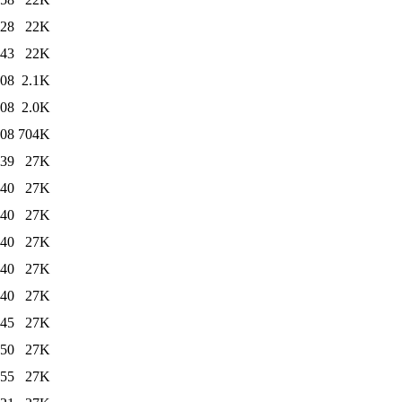
:28
22K
:43
22K
:08
2.1K
:08
2.0K
:08
704K
:39
27K
:40
27K
:40
27K
:40
27K
:40
27K
:40
27K
:45
27K
:50
27K
:55
27K