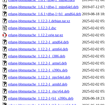
erlang-bbmustache_1.6.1+dfsg-1_mips64el.deb
2019-07-12 07
erlang-bbmustache_1.6.1+dfsg-1+b1_amd64.deb
2019-08-18 18
erlang-bbmustache_1.12.2-1.debian.tar.xz
2025-02-02 05
erlang-bbmustache_1.12.2-1.dsc
2025-02-02 05
erlang-bbmustache_1.12.2.orig.tar.gz
2025-02-02 05
erlang-bbmustache_1.12.2-1_amd64.deb
2025-02-02 05
erlang-bbmustache_1.12.2-1_arm64.deb
2025-02-02 05
erlang-bbmustache_1.12.2-1_i386.deb
2025-02-02 05
erlang-bbmustache_1.12.2-1_armel.deb
2025-02-02 05
erlang-bbmustache_1.12.2-1_s390x.deb
2025-02-02 05
erlang-bbmustache_1.12.2-1_ppc64el.deb
2025-02-02 05
erlang-bbmustache_1.12.2-1_armhf.deb
2025-02-02 05
erlang-bbmustache_1.12.2-1_riscv64.deb
2025-02-02 05
erlang-bbmustache_1.12.2-1+b1_s390x.deb
2026-06-18 23