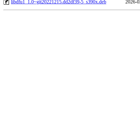
libdfu1_1.0~git20221215.dd2df39-5_s390x.deb
2026-0