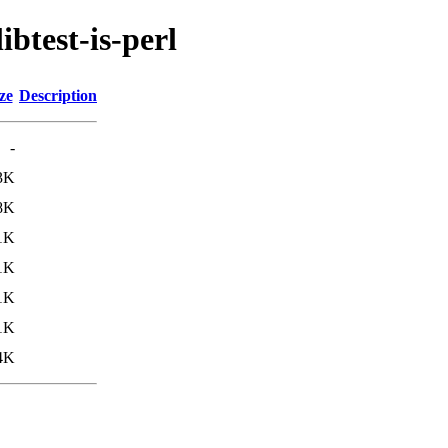
ibtest-is-perl
ze
Description
-
3K
8K
1K
1K
1K
1K
4K