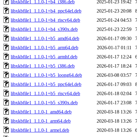
libxkbfile1_1.1.0-1+b4_i386.deb
2025-01-23 19:42
libxkbfile1_1.1.0-1+b4_ppc64el.deb
2025-01-23 20:08
libxkbfile1_1.1.0-1+b4_riscv64.deb
2025-01-24 04:53
libxkbfile1_1.1.0-1+b4_s390x.deb
2025-01-23 22:59
libxkbfile1_1.1.0-1+b5_amd64.deb
2026-01-17 09:30
libxkbfile1_1.1.0-1+b5_arm64.deb
2026-01-17 01:11
libxkbfile1_1.1.0-1+b5_armhf.deb
2026-01-17 12:24
libxkbfile1_1.1.0-1+b5_i386.deb
2026-01-17 18:24
libxkbfile1_1.1.0-1+b5_loong64.deb
2026-03-08 03:57
libxkbfile1_1.1.0-1+b5_ppc64el.deb
2026-01-17 09:03
libxkbfile1_1.1.0-1+b5_riscv64.deb
2026-01-18 02:04
libxkbfile1_1.1.0-1+b5_s390x.deb
2026-01-17 23:08
libxkbfile1_1.1.0-1_amd64.deb
2020-03-18 13:26
libxkbfile1_1.1.0-1_arm64.deb
2020-03-18 13:26
libxkbfile1_1.1.0-1_armel.deb
2020-03-18 13:26