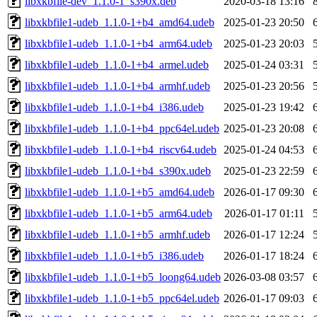
libxkbfile-dev_1.1.0-1_s390x.deb
2020-03-18 13:16
libxkbfile1-udeb_1.1.0-1+b4_amd64.udeb
2025-01-23 20:50
libxkbfile1-udeb_1.1.0-1+b4_arm64.udeb
2025-01-23 20:03
libxkbfile1-udeb_1.1.0-1+b4_armel.udeb
2025-01-24 03:31
libxkbfile1-udeb_1.1.0-1+b4_armhf.udeb
2025-01-23 20:56
libxkbfile1-udeb_1.1.0-1+b4_i386.udeb
2025-01-23 19:42
libxkbfile1-udeb_1.1.0-1+b4_ppc64el.udeb
2025-01-23 20:08
libxkbfile1-udeb_1.1.0-1+b4_riscv64.udeb
2025-01-24 04:53
libxkbfile1-udeb_1.1.0-1+b4_s390x.udeb
2025-01-23 22:59
libxkbfile1-udeb_1.1.0-1+b5_amd64.udeb
2026-01-17 09:30
libxkbfile1-udeb_1.1.0-1+b5_arm64.udeb
2026-01-17 01:11
libxkbfile1-udeb_1.1.0-1+b5_armhf.udeb
2026-01-17 12:24
libxkbfile1-udeb_1.1.0-1+b5_i386.udeb
2026-01-17 18:24
libxkbfile1-udeb_1.1.0-1+b5_loong64.udeb
2026-03-08 03:57
libxkbfile1-udeb_1.1.0-1+b5_ppc64el.udeb
2026-01-17 09:03