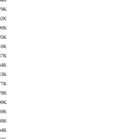
79K
92K
96K
95K
10K
87K
84K
83K
77K
79K
90K
89K
88K
94K