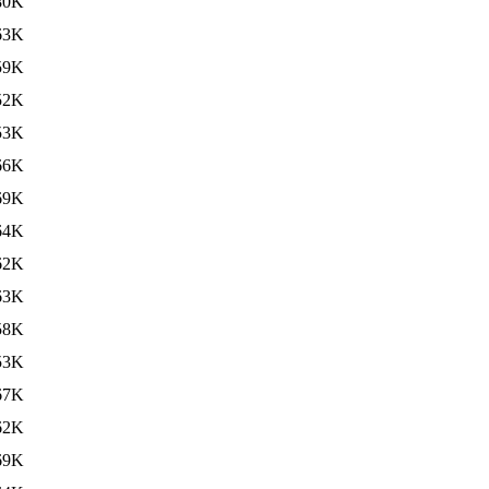
80K
63K
59K
52K
53K
66K
69K
64K
62K
63K
58K
53K
67K
62K
69K