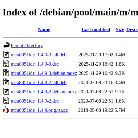
Index of /debian/pool/main/m/
Name
Last modified
Size
Descr
Parent Directory
-
mcu8051ide_1.4.9-3_all.deb
2025-11-29 17:02
3.4M
mcu8051ide_1.4.9-3.dsc
2025-11-29 16:42
1.8K
mcu8051ide_1.4.9-3.debian.tar.xz
2025-11-29 16:42
9.3K
mcu8051ide_1.4.9-2_all.deb
2020-07-08 23:16
3.4M
mcu8051ide_1.4.9-2.debian.tar.xz
2020-07-08 22:51
9.1K
mcu8051ide_1.4.9-2.dsc
2020-07-08 22:51
1.6K
mcu8051ide_1.4.9.orig.tar.gz
2018-05-08 19:22
5.7M