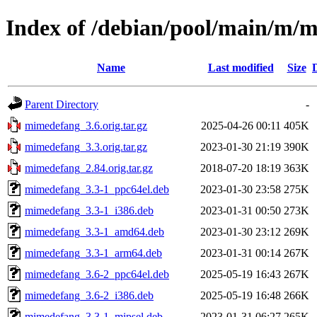
Index of /debian/pool/main/m/
Name
Last modified
Size
Parent Directory
-
mimedefang_3.6.orig.tar.gz
2025-04-26 00:11
405K
mimedefang_3.3.orig.tar.gz
2023-01-30 21:19
390K
mimedefang_2.84.orig.tar.gz
2018-07-20 18:19
363K
mimedefang_3.3-1_ppc64el.deb
2023-01-30 23:58
275K
mimedefang_3.3-1_i386.deb
2023-01-31 00:50
273K
mimedefang_3.3-1_amd64.deb
2023-01-30 23:12
269K
mimedefang_3.3-1_arm64.deb
2023-01-31 00:14
267K
mimedefang_3.6-2_ppc64el.deb
2025-05-19 16:43
267K
mimedefang_3.6-2_i386.deb
2025-05-19 16:48
266K
mimedefang_3.3-1_mipsel.deb
2023-01-31 06:27
265K